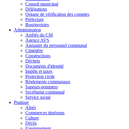
Conseil municipal
Délégations
Organe de vérification des comptes
Préfecture
Bourgeoisies
Administration
Arrêtés du CM
Agence AVS
Annuaire du personnel communal
Cimetière
Constructions
Déchets
Documents d'identité
Impôts et taxes
Protection civile
Règlements communaux
Sapeurs-pompiers
Secrétariat communal
Service social
Pratique
Aînés
Commerces itinérants
Culture
Décès
Enseignement